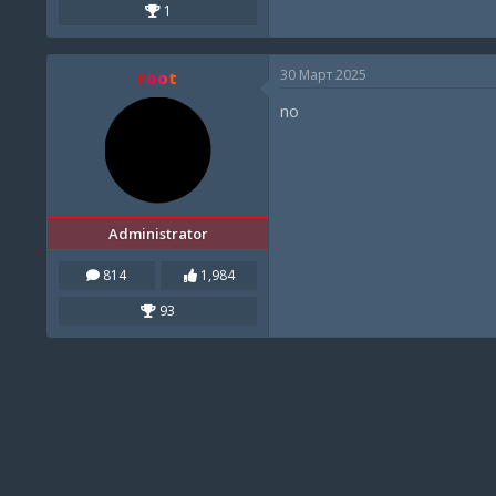
1
30 Март 2025
root
no
Administrator
814
1,984
93