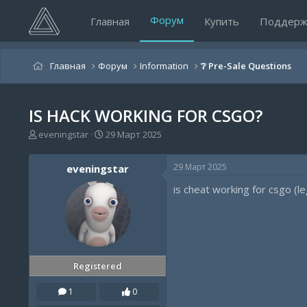
Форум
Главная
Купить
Поддерж
Главная
Форум
Information
❔ Pre-Sale Questions
IS HACK WORKING FOR CSGO?
А
Д
eveningstar
29 Март 2025
в
а
т
т
29 Март 2025
eveningstar
о
а
р
н
is cheat working for csgo (l
т
а
е
ч
м
а
ы
л
а
Registered
1
0