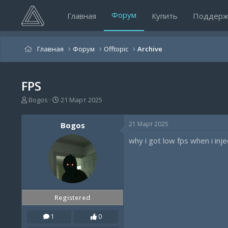
Форум
Главная
Купить
Поддерж
Главная
Форум
Offtopic
Archive
FPS
А
Д
Bogos
21 Март 2025
в
а
т
т
21 Март 2025
Bogos
о
а
р
н
why i got low fps when i inje
т
а
е
ч
м
а
ы
л
а
Registered
1
0