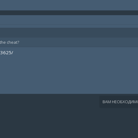
 the cheat?
/3625/
ВАМ НЕОБХОДИМО