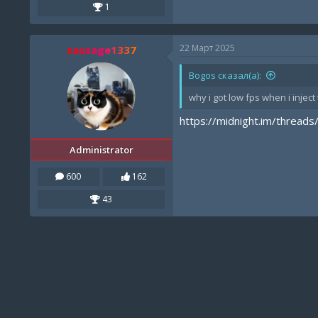
1
22 Март 2025
sausage1337
Bogos сказал(а):
why i got low fps when i inject
https://midnight.im/threads
Administrator
600
162
43