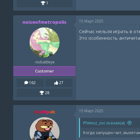
1
15 Март 2025
noiseofmetropolis
Сейчас нельзя играть в от
Это особенность античита
-nobattleye
Customer
162
27
28
15 Март 2025
csxMpak
Phimoz_zxc сказал(а):
Когда запущен чит, вылетаю