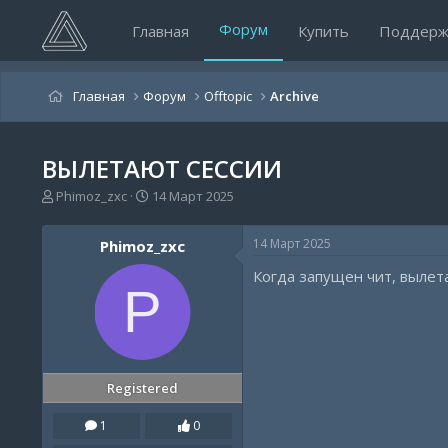
Форум
Главная
Купить
Поддерж
Главная
Форум
Offtopic
Archive
ВЫЛЕТАЮТ СЕССИИ
А
Д
Phimoz_zxc
14 Март 2025
в
а
т
т
14 Март 2025
Phimoz_zxc
о
а
р
н
Когда запущен чит, вылет
т
а
P
е
ч
м
а
ы
л
а
Registered
1
0