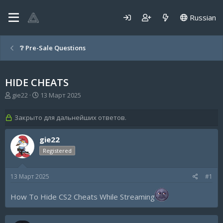
Russian
❔ Pre-Sale Questions
HIDE CHEATS
А
Д
gie22
13 Март 2025
в
а
т
т
Закрыто для дальнейших ответов.
о
а
р
н
gie22
т
а
е
ч
Registered
м
а
ы
л
а
13 Март 2025
#1
How To Hide CS2 Cheats While Streaming