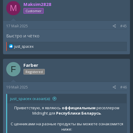
СПОЙЛЕР:
GTA 5 LEGACY
Maksim2828
t
M
i
Customer
o
n
Способы оплаты:
s
Переводом по карте на "Беларусьбанк".
17 Май 2025
#45
:
Криптовалюта: Любая криптовалюта / Binance Pay /
Bybit / Чек Cryptobot
Быстро и чётко
Связь со мной:
R
just_spacex
e
a
Дискорд сервер (откройте тикет в канале #open-
c
ticket)
-
https://discord.gg/sxc
Farber
t
Телеграм
-
https://t.me/just_spacex
F
i
Registered
o
n
s
19 Май 2025
#46
:
just_spacex сказал(а):
Приветствую, я являюсь
оффициальным
реселлером
Midnight для
Республики Беларусь
.
С ценниками на разные продукты вы можете ознакомится
ниже: