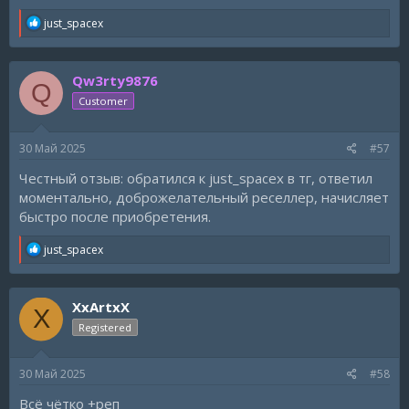
R
just_spacex
e
a
c
Qw3rty9876
t
Q
i
Customer
o
n
s
30 Май 2025
#57
:
Честный отзыв: обратился к just_spacex в тг, ответил
моментально, доброжелательный реселлер, начисляет
быстро после приобретения.
R
just_spacex
e
a
c
XxArtxX
t
X
i
Registered
o
n
s
30 Май 2025
#58
:
Всё чётко +реп