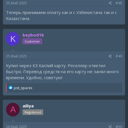
s
25 Май 2025
#48
:
Теперь принимаем оплату как и с Узбекистана так и с
Казахстана.
keybod1k
K
Customer
25 Май 2025
#49
Купил через КЗ Каспий карту. Реселлер ответил
быстро. Перевод средств на его карту не занял много
времени. Удобно, советую!
R
just_spacex
e
a
c
ailiya
t
A
i
Registered
o
n
s
26 Май 2025
#50