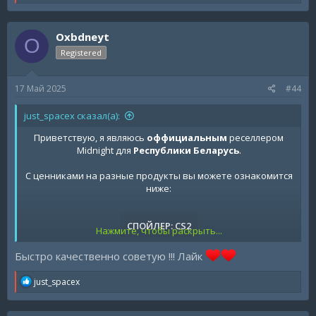
e
a
c
Oxbdneyt
t
O
i
Registered
o
n
s
17 Май 2025
#44
:
just_spacex сказал(а):
Приветствую, я являюсь
оффициальным
реселлером
Midnight для
Республики Беларусь
.
С ценниками на разные продукты вы можете ознакомится
ниже:
СПОЙЛЕР:
CS2
Нажмите, чтобы раскрыть...
Быстро качественно советую !!! Лайк
СПОЙЛЕР:
CS 1.6
R
just_spacex
e
a
c