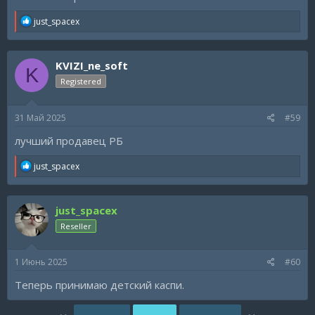
R
just_spacex
e
a
c
KVIZI_ne_soft
t
K
i
Registered
o
n
s
31 Май 2025
#59
:
лучший продавец РБ
R
just_spacex
e
a
c
just_spacex
t
i
Reseller
o
n
s
1 Июнь 2025
#60
:
Теперь принимаю детский каспи.