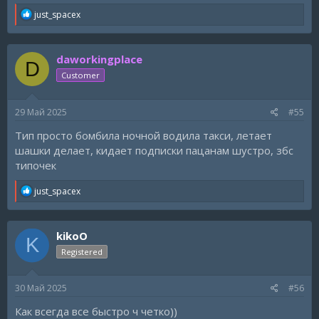
R
just_spacex
e
a
c
daworkingplace
t
D
i
Customer
o
n
s
29 Май 2025
#55
:
Тип просто бомбила ночной водила такси, летает
шашки делает, кидает подписки пацанам шустро, збс
типочек
R
just_spacex
e
a
c
kikoO
t
K
i
Registered
o
n
s
30 Май 2025
#56
:
Как всегда все быстро ч четко))