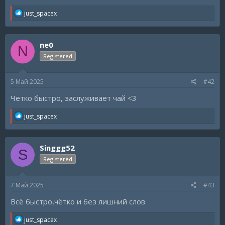
R
just_spacex
e
a
c
ne0
t
N
i
Registered
o
n
s
5 Май 2025
#42
:
Четко быстро, заслуживает чай <3
R
just_spacex
e
a
c
Singgg52
t
S
i
Registered
o
n
s
7 Май 2025
#43
:
Всё быстро,чётко и без лишний слов.
R
just_spacex