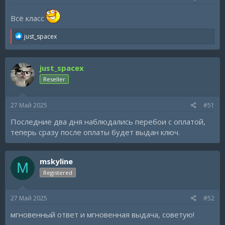
:
Всё класс
R
just_spacex
e
a
c
just_spacex
t
i
Reseller
o
n
s
27 Май 2025
#51
:
Последние два дня наблюдались перебои с оплатой,
теперь сразу после оплаты будет выдан ключ.
mskyline
M
Registered
27 Май 2025
#52
мгновенный ответ и мгновенная выдача, советую!