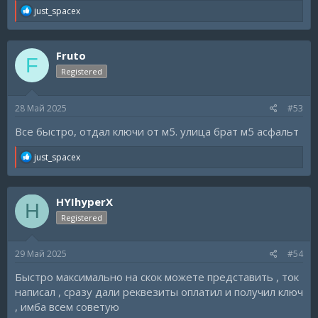
R
just_spacex
e
a
c
Fruto
t
F
i
Registered
o
n
s
28 Май 2025
#53
:
Все быстро, отдал ключи от м5. улица брат м5 асфальт
R
just_spacex
e
a
c
HYIhyperX
t
H
i
Registered
o
n
s
29 Май 2025
#54
:
Быстро максимально на скок можете представить , ток
написал , сразу дали реквезиты оплатил и получил ключ
, имба всем советую