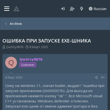
Russian
Archive
ОШИБКА ПРИ ЗАПУСКЕ EXE-ШНИКА
А
Д
Qw3rty9876
8 Март 2025
в
а
т
т
Qw3rty9876
о
а
Q
р
н
Customer
т
а
е
ч
8 Март 2025
#1
м
а
ы
л
Сижу на windows 11, скачал loader, выдает "ошибка при
а
запуске приложения (0x000007b). Для выхода из
приложения нажмите кнопку "ok" ". Все Microsoft visual
C++ установлены. Windows defender отключен.
Запускал exe-шник от имени администратора и без.