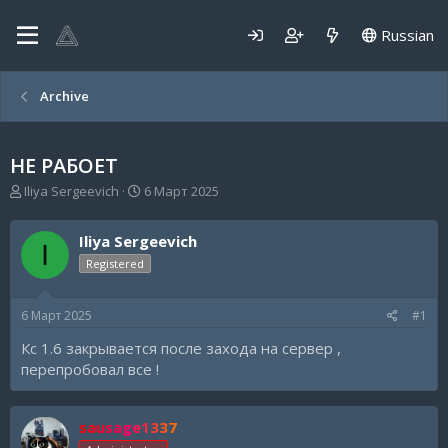
Russian
Archive
НЕ РАБОЕТ
А
Д
Iliya Sergeevich
6 Март 2025
в
а
т
т
Iliya Sergeevich
о
а
I
р
н
Registered
т
а
е
ч
6 Март 2025
#1
м
а
ы
л
Кс 1.6 закрывается после захода на сервер ,
а
перепробовал все !
sausage1337