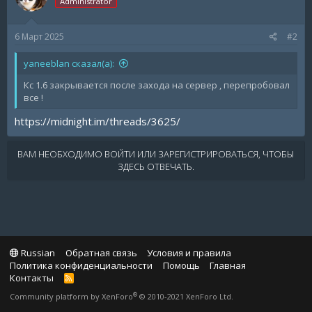
Administrator
6 Март 2025
#2
yaneeblan сказал(а):
Кс 1.6 закрывается после захода на сервер , перепробовал
все !
https://midnight.im/threads/3625/
ВАМ НЕОБХОДИМО ВОЙТИ ИЛИ ЗАРЕГИСТРИРОВАТЬСЯ, ЧТОБЫ
ЗДЕСЬ ОТВЕЧАТЬ.
Russian
Обратная связь
Условия и правила
Политика конфиденциальности
Помощь
Главная
Контакты
R
S
®
Community platform by XenForo
© 2010-2021 XenForo Ltd.
S