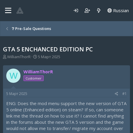
Russian
❔ Pre-Sale Questions
GTA 5 ENCHANCED EDITION PC
А
Д
WilliamThorR
5 Март 2025
в
а
т
т
WilliamThorR
о
а
W
р
н
Customer
т
а
е
ч
5 Март 2025
#1
м
а
ы
л
ENG: Does the mod menu support the new version of GTA
а
5 online (Enhanced edition) on steam? If so, can someone
link me the thread on how to use it? I cannot find anything
in the forums about the new GTA 5 version and the game
would not allow me to transfer/ migrate my account over