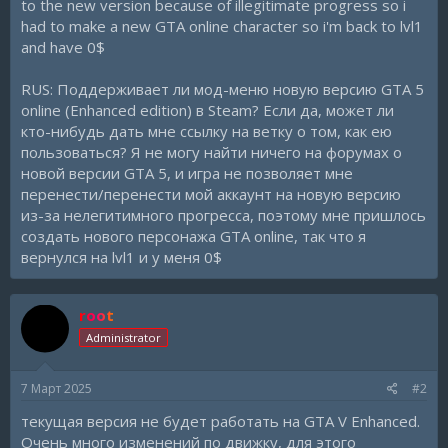
to the new version because of illegitimate progress so i
had to make a new GTA online character so i'm back to lvl1
and have 0$
RUS: Поддерживает ли мод-меню новую версию GTA 5
online (Enhanced edition) в Steam? Если да, может ли
кто-нибудь дать мне ссылку на ветку о том, как ею
пользоваться? Я не могу найти ничего на форумах о
новой версии GTA 5, и игра не позволяет мне
перенести/перенести мой аккаунт на новую версию
из-за нелегитимного прогресса, поэтому мне пришлось
создать нового персонажа GTA online, так что я
вернулся на lvl1 и у меня 0$
root
Administrator
7 Март 2025
#2
текущая версия не будет работать на GTA V Enhanced.
Очень много изменений по движку, для этого