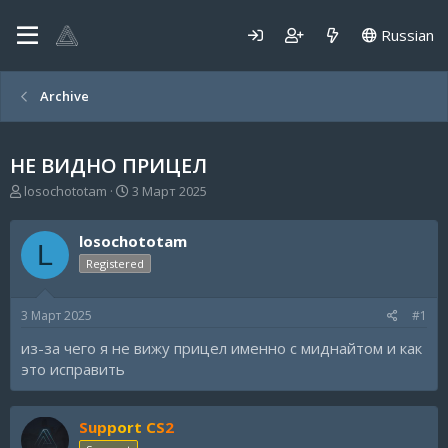
Russian
Archive
НЕ ВИДНО ПРИЦЕЛ
А
Д
losochototam
3 Март 2025
в
а
т
т
losochototam
о
а
L
р
н
Registered
т
а
е
ч
3 Март 2025
#1
м
а
ы
л
из-за чего я не вижу прицел именно с миднайтом и как
а
это исправить
Support CS2