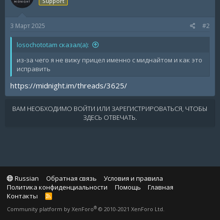
Support
3 Март 2025
#2
losochototam сказал(а):
из-за чего я не вижу прицел именно с миднайтом и как это
исправить
https://midnight.im/threads/3625/
ВАМ НЕОБХОДИМО ВОЙТИ ИЛИ ЗАРЕГИСТРИРОВАТЬСЯ, ЧТОБЫ
ЗДЕСЬ ОТВЕЧАТЬ.
Russian
Обратная связь
Условия и правила
Политика конфиденциальности
Помощь
Главная
Контакты
R
S
®
Community platform by XenForo
© 2010-2021 XenForo Ltd.
S