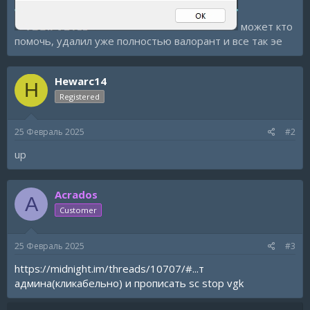
может кто
помочь, удалил уже полностью валорант и все так эе
Hewarc14
H
Registered
25 Февраль 2025
#2
up
Acrados
A
Customer
25 Февраль 2025
#3
https://midnight.im/threads/10707/#...т
админа(кликабельно) и прописать sc stop vgk