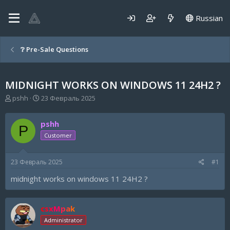
Russian
❔ Pre-Sale Questions
MIDNIGHT WORKS ON WINDOWS 11 24H2 ?
А
Д
pshh
23 Февраль 2025
в
а
т
т
pshh
о
а
P
р
н
Customer
т
а
е
ч
23 Февраль 2025
#1
м
а
ы
л
midnight works on windows 11 24H2 ?
а
csxMpak
Administrator