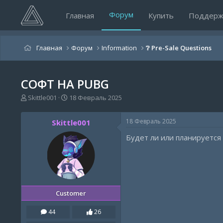
Форум
Главная
Купить
Поддерж
Главная
Форум
Information
❔ Pre-Sale Questions
СОФТ НА PUBG
А
Д
Skittle001
18 Февраль 2025
в
а
т
т
18 Февраль 2025
Skittle001
о
а
р
н
Будет ли или планируется
т
а
е
ч
м
а
ы
л
а
Customer
44
26