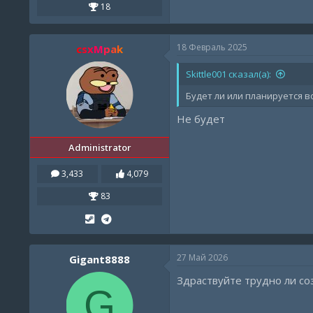
18
18 Февраль 2025
csxMpak
Skittle001 сказал(а):
Будет ли или планируется в
Не будет
Administrator
3,433
4,079
83
27 Май 2026
Gigant8888
Здраствуйте трудно ли со
G