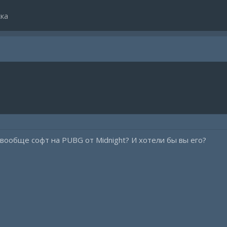
ка
 вообще софт на PUBG от Midnight? И хотели бы вы его?