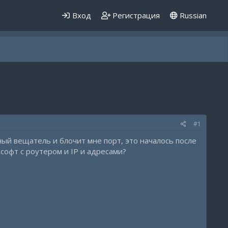
Вход
Регистрация
Russian
#1
ый вещатель и блочит мне порт, это началось после
 софт с роутером и IP и адресами?