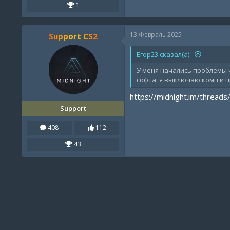
1
13 Февраль 2025
Support CS2
Егор23 сказал(а):
У меня начались проблемы 
софта, я выключаю комп и п
https://midnight.im/threads
Support
408
112
43