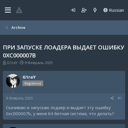
Russian
Archive
ПРИ ЗАПУСКЕ ЛОАДЕРА ВЫДАЕТ ОШИБКУ
0XC000007B
А
Д
G1raY
9 Февраль 2025
в
а
т
т
G1raY
о
а
р
н
Registered
т
а
е
ч
9 Февраль 2025
#1
м
а
ы
л
Скачиваю и запускаю лодаер и выдает эту ошибку
а
0xc000007b, у меня 64 битная система, что делать?