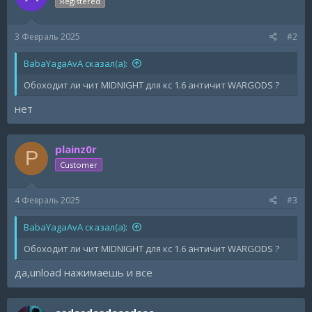
Registered
3 Февраль 2025
#2
BabaYagaAvA сказал(а):
Обоходит ли чит MIDNIGHT для кс 1.6 античит WARGODS ?
нет
plainz0r
P
Customer
4 Февраль 2025
#3
BabaYagaAvA сказал(а):
Обоходит ли чит MIDNIGHT для кс 1.6 античит WARGODS ?
да,unload нажимаешь и все