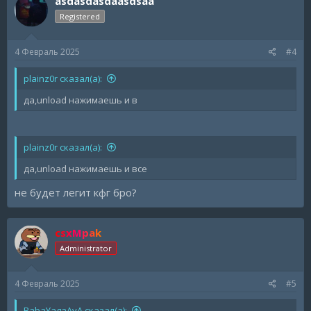
asdasdasdaasdsaa
Registered
4 Февраль 2025
#4
plainz0r сказал(а):
да,unload нажимаешь и в
plainz0r сказал(а):
да,unload нажимаешь и все
не будет легит кфг бро?
csxMpak
Administrator
4 Февраль 2025
#5
BabaYagaAvA сказал(а):