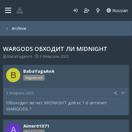
Russian
Archive
WARGODS ОБХОДИТ ЛИ MIDNIGHT
А
Д
BabaYagaAvA
3 Февраль 2025
в
а
т
т
BabaYagaAvA
о
а
B
р
н
Registered
т
а
е
ч
3 Февраль 2025
#1
м
а
ы
л
Обоходит ли чит MIDNIGHT для кс 1.6 античит
а
WARGODS ?
Aimer01071
A