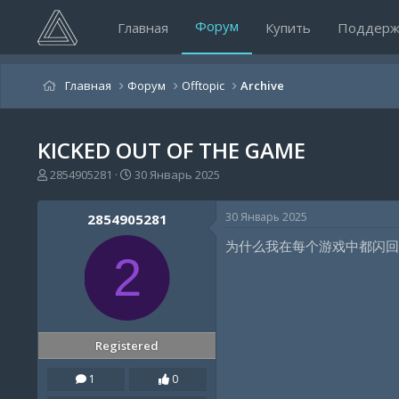
Форум
Главная
Купить
Поддерж
Главная
Форум
Offtopic
Archive
KICKED OUT OF THE GAME
А
Д
2854905281
30 Январь 2025
в
а
т
т
30 Январь 2025
2854905281
о
а
р
н
为什么我在每个游戏中都闪回
т
а
2
е
ч
м
а
ы
л
а
Registered
1
0