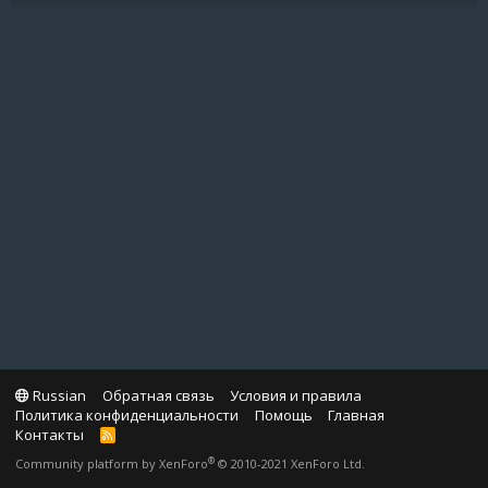
Russian
Обратная связь
Условия и правила
Политика конфиденциальности
Помощь
Главная
Контакты
R
S
®
Community platform by XenForo
© 2010-2021 XenForo Ltd.
S