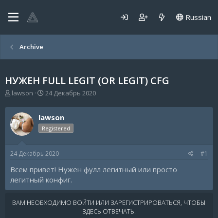
Russian
Archive
НУЖЕН FULL LEGIT (OR LEGIT) CFG
А
Д
lawson
24 Декабрь 2020
в
а
т
т
lawson
о
а
р
н
Registered
т
а
е
ч
24 Декабрь 2020
#1
м
а
ы
л
Всем привет! Нужен фулл легитный или просто
а
легитный конфиг.
ВАМ НЕОБХОДИМО ВОЙТИ ИЛИ ЗАРЕГИСТРИРОВАТЬСЯ, ЧТОБЫ
ЗДЕСЬ ОТВЕЧАТЬ.