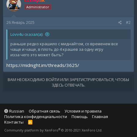
Administrator
26 Январь 2025
#2
Lovv4u сказал(а):
раньше редко крашило с миднайтом, со временем все
чаще и чаще, в плоть до 4 крашев за одну игру
изза чего это может быть?
https://midnight.im/threads/3625/
ВАМ НЕОБХОДИМО ВОЙТИ ИЛИ ЗАРЕГИСТРИРОВАТЬСЯ, ЧТОБЫ
ЗДЕСЬ ОТВЕЧАТЬ.
Russian
Обратная связь
Условия и правила
Политика конфиденциальности
Помощь
Главная
Контакты
R
S
®
Community platform by XenForo
© 2010-2021 XenForo Ltd.
S