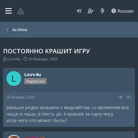
Russian
Archive
ПОСТОЯННО КРАШИТ ИГРУ
А
Д
Lovv4u
26 Январь 2025
в
а
т
т
Lovv4u
о
а
L
р
н
Registered
т
а
е
ч
26 Январь 2025
#1
м
а
ы
л
раньше редко крашило с миднайтом, со временем все
а
чаще и чаще, в плоть до 4 крашев за одну игру
изза чего это может быть?
csxMpak