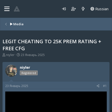
Russian
▶️ Media
LEGIT CHEATING TO 25K PREM RATING +
FREE CFG
А
Д
niyler
23 Январь 2025
в
а
т
т
niyler
о
а
р
н
Registered
т
а
е
ч
23 Январь 2025
#1
м
а
ы
л
а