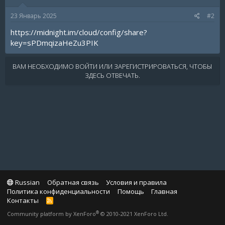
23 Январь 2025
#2
https://midnight.im/cloud/config/share?
key=sPDmqizaHeZu3PIK
ВАМ НЕОБХОДИМО ВОЙТИ ИЛИ ЗАРЕГИСТРИРОВАТЬСЯ, ЧТОБЫ
ЗДЕСЬ ОТВЕЧАТЬ.
Russian
Обратная связь
Условия и правила
Политика конфиденциальности
Помощь
Главная
Контакты
R
S
®
Community platform by XenForo
© 2010-2021 XenForo Ltd.
S