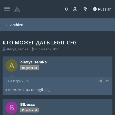
Russian
Archive
КТО МОЖЕТ ДАТЬ LEGIT CFG
А
Д
alexys_semka
23 Январь 2025
в
а
т
т
alexys_semka
о
а
A
р
н
Registered
т
а
е
ч
23 Январь 2025
#1
м
а
ы
л
кто может дать legit cfg
а
BIbasss
B
Registered