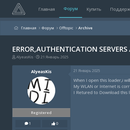
Форум
Главная
Купить
Поддерж
Главная
Форум
Offtopic
Archive
ERROR,AUTHENTICATION SERVERS A
А
Д
AlyeasKis
21 Январь 2025
в
а
т
т
21 Январь 2025
AlyeasKis
о
а
р
н
When I open this loader,i wil
т
а
My WLAN or Internet is corr
е
ч
I Retured to Download this 
м
а
ы
л
а
Registered
1
0