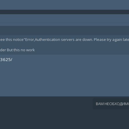
see this notice"Error,Authentication servers are down. Please try again late
der But this no work
/3625/
ВАМ НЕОБХОДИМО