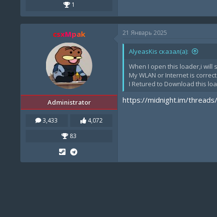
1
21 Январь 2025
csxMpak
AlyeasKis сказал(а):
When I open this loader,i will 
My WLAN or Internet is correct
I Retured to Download this loa
https://midnight.im/threads
Administrator
3,433
4,072
83