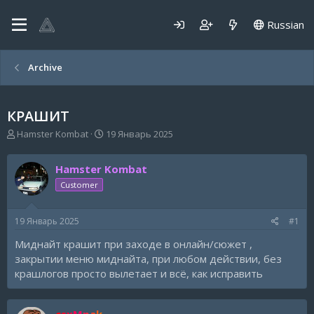
Russian
Archive
КРАШИТ
А
Д
Hamster Kombat
19 Январь 2025
в
а
т
т
Hamster Kombat
о
а
р
н
Customer
т
а
е
ч
19 Январь 2025
#1
м
а
ы
л
Миднайт крашит при заходе в онлайн/сюжет ,
а
закрытии меню миднайта, при любом действии, без
крашлогов просто вылетает и всё, как исправить
csxMpak