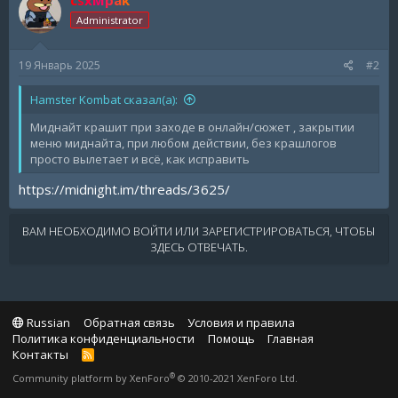
Administrator
19 Январь 2025
#2
Hamster Kombat сказал(а):
Миднайт крашит при заходе в онлайн/сюжет , закрытии
меню миднайта, при любом действии, без крашлогов
просто вылетает и всё, как исправить
https://midnight.im/threads/3625/
ВАМ НЕОБХОДИМО ВОЙТИ ИЛИ ЗАРЕГИСТРИРОВАТЬСЯ, ЧТОБЫ
ЗДЕСЬ ОТВЕЧАТЬ.
Russian
Обратная связь
Условия и правила
Политика конфиденциальности
Помощь
Главная
Контакты
R
S
®
Community platform by XenForo
© 2010-2021 XenForo Ltd.
S