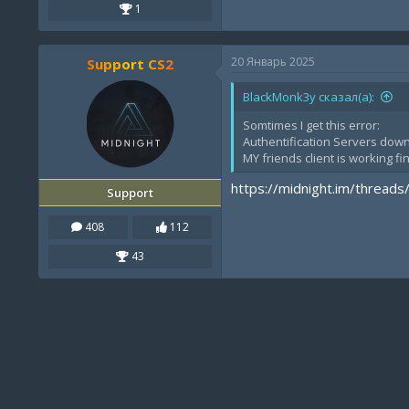
1
20 Январь 2025
Support CS2
BlackMonk3y сказал(а):
Somtimes I get this error:
Authentification Servers down,
MY friends client is working f
https://midnight.im/threads
Support
408
112
43