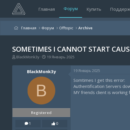
Форум
Главная
Купить
Поддерж
Главная
Форум
Offtopic
Archive
SOMETIMES I CANNOT START CAUS
А
Д
BlackMonk3y
19 Январь 2025
в
а
т
т
19 Январь 2025
BlackMonk3y
о
а
р
н
Somtimes I get this error:
т
а
B
Authentification Servers down
е
ч
MY friends client is working 
м
а
ы
л
а
Registered
1
0