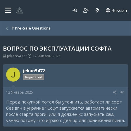
Russian
❔ Pre-Sale Questions
ВОПРОС ПО ЭКСПЛУАТАЦИИ СОФТА
А
Д
jekan5472
12 Январь 2025
в
а
т
т
jekan5472
о
а
J
р
н
Registered
т
а
е
ч
12 Январь 2025
#1
м
а
ы
л
Перед покупкой хотел бы уточнить, работает ли софт
а
без впн в украине? Софт запускается автоматически
после старта проги, или я должен кс запускать сам,
узнаю потому-что играю с gearup для понижения пинга.