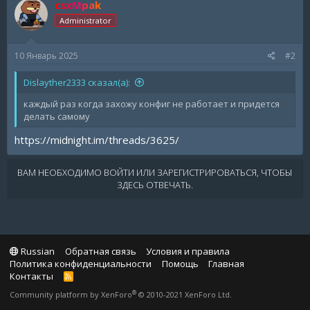
csxMpak
Administrator
10 Январь 2025
#2
Dislayther2333 сказал(а):
каждый раз когда захожу конфиг не работает и придется
делать самому
https://midnight.im/threads/3625/
ВАМ НЕОБХОДИМО ВОЙТИ ИЛИ ЗАРЕГИСТРИРОВАТЬСЯ, ЧТОБЫ
ЗДЕСЬ ОТВЕЧАТЬ.
Russian
Обратная связь
Условия и правила
Политика конфиденциальности
Помощь
Главная
Контакты
R
S
®
Community platform by XenForo
© 2010-2021 XenForo Ltd.
S