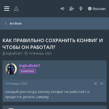
Russian
Archive
КАК ПРАВИЛЬНО СОХРАНИТЬ КОНФИГ И
ЧТОБЫ ОН РАБОТАЛ?
А
Д
bigballs667
10 Январь 2025
в
а
т
т
bigballs667
о
а
р
н
Customer
т
а
е
ч
10 Январь 2025
#1
м
а
ы
л
каждый раз когда захожу конфиг не работает и
а
придется делать самому