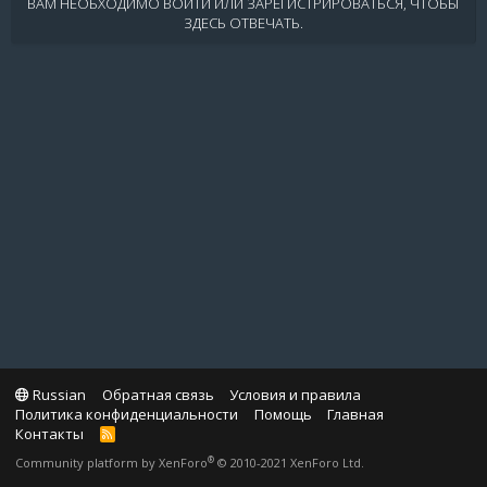
ВАМ НЕОБХОДИМО ВОЙТИ ИЛИ ЗАРЕГИСТРИРОВАТЬСЯ, ЧТОБЫ
ЗДЕСЬ ОТВЕЧАТЬ.
Russian
Обратная связь
Условия и правила
Политика конфиденциальности
Помощь
Главная
Контакты
R
S
®
Community platform by XenForo
© 2010-2021 XenForo Ltd.
S