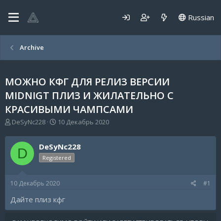
Russian
Archive
МОЖНО КФГ ДЛЯ РЕЛИЗ ВЕРСИИ
MIDNIGT ПЛИЗ И ЖИЛАТЕЛЬНО С
КРАСИВЫМИ ЧАМПСАМИ
А
Д
DeSyNc228
10 Декабрь 2020
в
а
т
т
DeSyNc228
о
а
D
р
н
Registered
т
а
е
ч
10 Декабрь 2020
#1
м
а
ы
л
Дайте плиз кфг
а