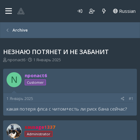
Russian
Archive
НЕЗНАЮ ПОТЯНЕТ И НЕ ЗАБАНИТ
А
Д
nponact6
1 Январь 2025
в
а
т
т
nponact6
о
а
N
р
н
Customer
т
а
е
ч
1 Январь 2025
#1
м
а
ы
л
какая потеря фпса с читом+есть ли риск бана сейчас?
а
sausage1337
Administrator