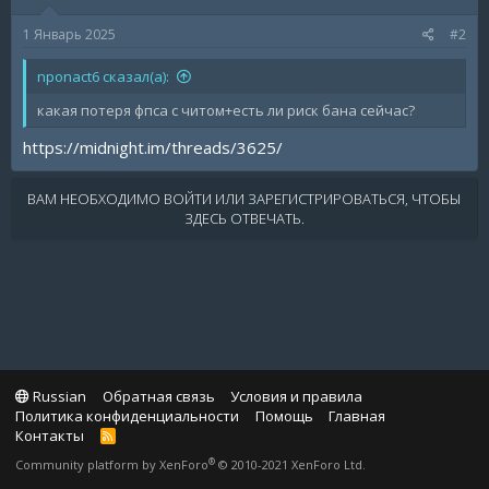
1 Январь 2025
#2
nponact6 сказал(а):
какая потеря фпса с читом+есть ли риск бана сейчас?
https://midnight.im/threads/3625/
ВАМ НЕОБХОДИМО ВОЙТИ ИЛИ ЗАРЕГИСТРИРОВАТЬСЯ, ЧТОБЫ
ЗДЕСЬ ОТВЕЧАТЬ.
Russian
Обратная связь
Условия и правила
Политика конфиденциальности
Помощь
Главная
Контакты
R
S
®
Community platform by XenForo
© 2010-2021 XenForo Ltd.
S