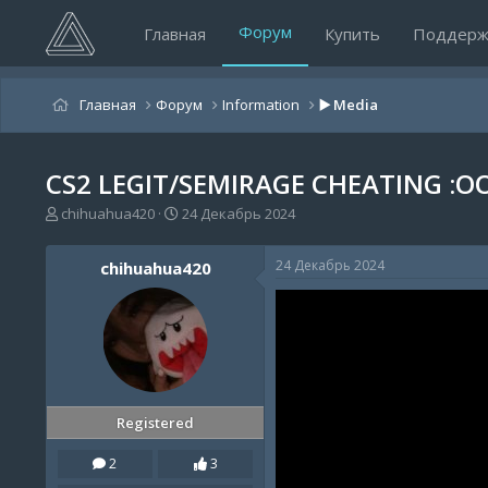
Форум
Главная
Купить
Поддерж
Главная
Форум
Information
▶️ Media
CS2 LEGIT/SEMIRAGE CHEATING :O
А
Д
chihuahua420
24 Декабрь 2024
в
а
т
т
24 Декабрь 2024
chihuahua420
о
а
р
н
т
а
е
ч
м
а
ы
л
а
Registered
2
3