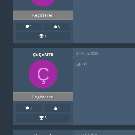
Registered
1
0
1
20 Май 2025
ÇeÇeN76
güzel
Ç
Registered
2
1
3