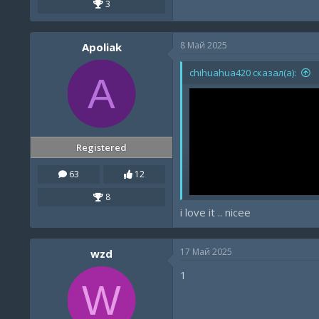
3
8 Май 2025
Apoliak
chihuahua420 сказал(а):
A
Registered
63
12
8
i love it .. nicee
17 Май 2025
wzd
1
W
Enjoy the video <3