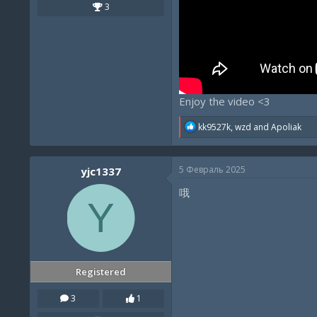
3
Enjoy the video <3
R
kk9527k
,
wzd
and
Apoliak
e
a
c
5 Февраль 2025
yjc1337
t
i
哦
o
Y
n
s
:
Registered
3
1