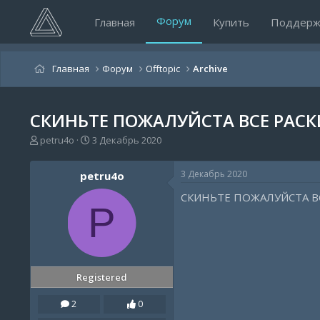
Форум
Главная
Купить
Поддерж
Главная
Форум
Offtopic
Archive
СКИНЬТЕ ПОЖАЛУЙСТА ВСЕ РАСК
А
Д
petru4o
3 Декабрь 2020
в
а
т
т
3 Декабрь 2020
petru4o
о
а
р
н
СКИНЬТЕ ПОЖАЛУЙСТА ВС
т
а
P
е
ч
м
а
ы
л
а
Registered
2
0