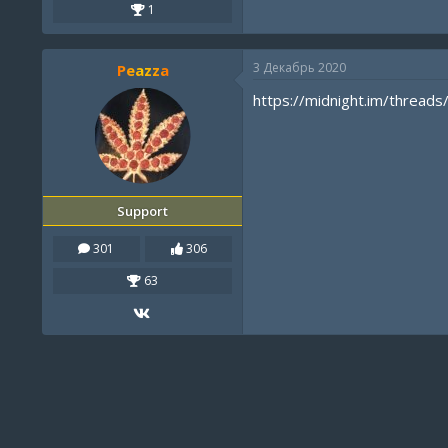
1
3 Декабрь 2020
Peazza
https://midnight.im/threads
Support
301
306
63