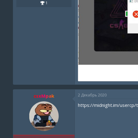
1
2 Декабрь 2020
csxMpak
https://midnight.im/usercp/