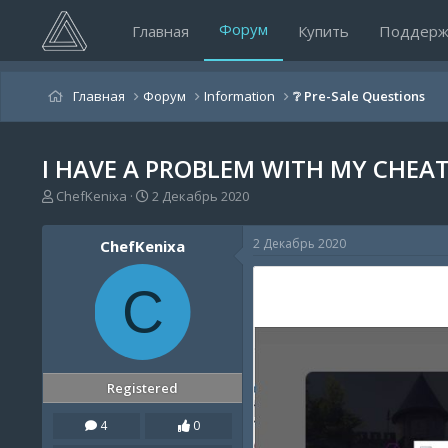
Форум
Главная
Купить
Поддерж
Главная
Форум
Information
❔ Pre-Sale Questions
I HAVE A PROBLEM WITH MY CHEA
А
Д
ChefKenixa
2 Декабрь 2020
в
а
т
т
2 Декабрь 2020
ChefKenixa
о
а
р
н
т
а
C
е
ч
м
а
ы
л
а
Registered
4
0