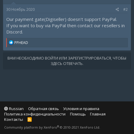
30 Ноябрь 2020
#2
Our payment gate(Digiseller) doesn't support PayPal.
If you want to buy via PayPal then contact our resellers in
Discord.
R
PPHEAD
e
a
c
ВАМ НЕОБХОДИМО ВОЙТИ ИЛИ ЗАРЕГИСТРИРОВАТЬСЯ, ЧТОБЫ
t
ЗДЕСЬ ОТВЕЧАТЬ.
i
o
n
s
:
Russian
Обратная связь
Условия и правила
Политика конфиденциальности
Помощь
Главная
Контакты
R
S
®
Community platform by XenForo
© 2010-2021 XenForo Ltd.
S