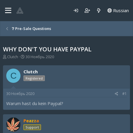
Russian
❔ Pre-Sale Questions
WHY DON'T YOU HAVE PAYPAL
А
Д
Clutch
30 Ноябрь 2020
в
а
т
т
Clutch
о
а
C
р
н
Registered
т
а
е
ч
30 Ноябрь 2020
#1
м
а
ы
л
Warum hast du kein Paypal?
а
Peazza
Support