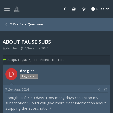
Russian
❔ Pre-Sale Questions
ABOUT PAUSE SUBS
А
Д
drogles
7 Декабрь 2024
в
а
т
т
Закрыто для дальнейших ответов.
о
а
р
н
drogles
т
а
D
е
ч
Registered
м
а
ы
л
а
7 Декабрь 2024
#1
I bought it for 30 days. How many days can I stop my
subscription? Could you give more clear information about
stopping the subscription?