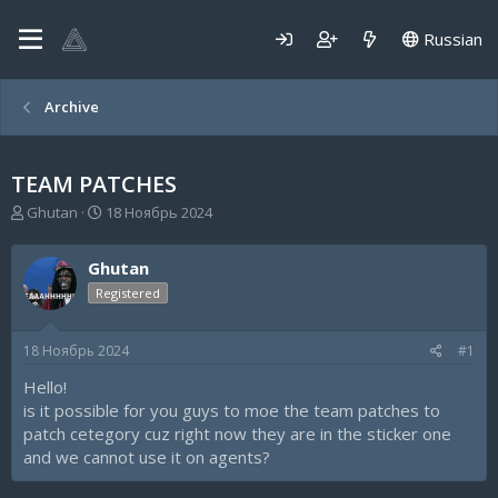
Russian
Archive
TEAM PATCHES
А
Д
Ghutan
18 Ноябрь 2024
в
а
т
т
Ghutan
о
а
р
н
Registered
т
а
е
ч
18 Ноябрь 2024
#1
м
а
ы
л
Hello!
а
is it possible for you guys to moe the team patches to
patch cetegory cuz right now they are in the sticker one
and we cannot use it on agents?