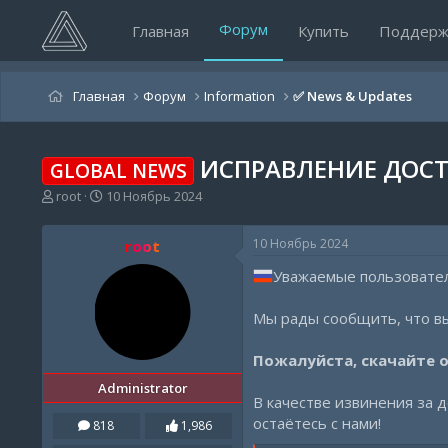
Форум
Главная
Купить
Поддерж
Главная
Форум
Information
✅️ News & Updates
ИСПРАВЛЕНИЕ ДОСТ
GLOBAL NEWS
А
Д
root
10 Ноябрь 2024
в
а
т
т
10 Ноябрь 2024
root
о
а
р
н
Уважаемые пользовате
т
а
е
ч
Мы рады сообщить, что вы
м
а
ы
л
а
Пожалуйста, скачайте о
Administrator
В качестве извинения за 
остаётесь с нами!
818
1,986