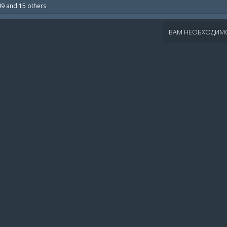
49
and 15 others
ВАМ НЕОБХОДИМО