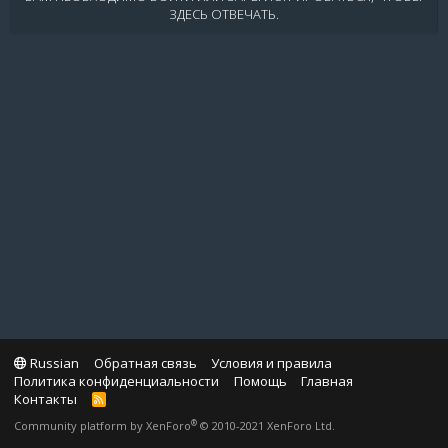
ЗДЕСЬ ОТВЕЧАТЬ.
Russian
Обратная связь
Условия и правила
Политика конфиденциальности
Помощь
Главная
Контакты
R
S
®
Community platform by XenForo
© 2010-2021 XenForo Ltd.
S