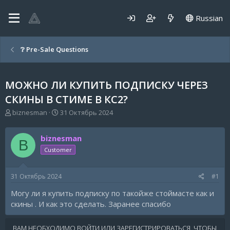
Russian
❔ Pre-Sale Questions
МОЖНО ЛИ КУПИТЬ ПОДПИСКУ ЧЕРЕЗ
СКИНЫ В СТИМЕ В КС2?
А
Д
biznesman
31 Октябрь 2024
в
а
т
т
biznesman
о
а
B
р
н
Customer
т
а
е
ч
31 Октябрь 2024
#1
м
а
ы
л
Могу ли я купить подписку по такойже стоймасте как и
а
скины . И как это сделать. Заранее спасибо
ВАМ НЕОБХОДИМО ВОЙТИ ИЛИ ЗАРЕГИСТРИРОВАТЬСЯ, ЧТОБЫ