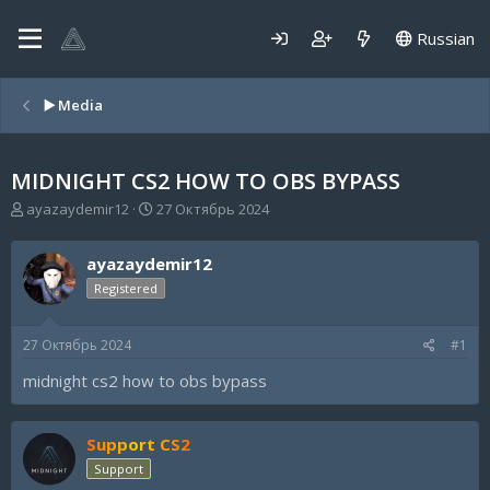
Russian
▶️ Media
MIDNIGHT CS2 HOW TO OBS BYPASS
А
Д
ayazaydemir12
27 Октябрь 2024
в
а
т
т
ayazaydemir12
о
а
р
н
Registered
т
а
е
ч
27 Октябрь 2024
#1
м
а
ы
л
midnight cs2 how to obs bypass
а
Support CS2
Support