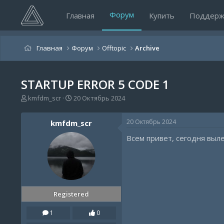
Форум
Главная
Купить
Поддерж
Главная
Форум
Offtopic
Archive
STARTUP ERROR 5 CODE 1
А
Д
kmfdm_scr
20 Октябрь 2024
в
а
т
т
20 Октябрь 2024
kmfdm_scr
о
а
р
н
Всем привет, сегодня выл
т
а
е
ч
м
а
ы
л
а
Registered
1
0