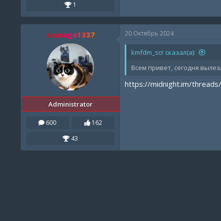
1
20 Октябрь 2024
sausage1337
kmfdm_scr сказал(а):
Всем привет, сегодня вылез
https://midnight.im/threads
Administrator
600
162
43