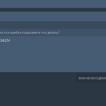
ла эта ошибка подскажите что делать?
/3625/
ВАМ НЕОБХОДИМО