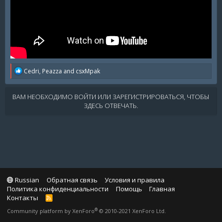
R
Cedri
,
Peazza
and
csxMpak
e
a
c
ВАМ НЕОБХОДИМО ВОЙТИ ИЛИ ЗАРЕГИСТРИРОВАТЬСЯ, ЧТОБЫ
t
ЗДЕСЬ ОТВЕЧАТЬ.
i
o
n
s
:
Russian
Обратная связь
Условия и правила
Политика конфиденциальности
Помощь
Главная
Контакты
R
S
®
Community platform by XenForo
© 2010-2021 XenForo Ltd.
S