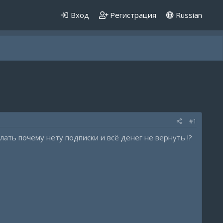
Вход
Регистрация
Russian
#1
лать почему нету подписки и всё денег не вернуть !?