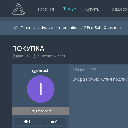
Форум
Главная
Купить
Поддерж
Главная
Форум
Information
❔ Pre-Sale Questions
ПОКУПКА
А
Д
igeniusll
4 Октябрь 2024
в
а
т
т
4 Октябрь 2024
igeniusll
о
а
р
н
Вчера ночью купил подписк
т
а
I
е
ч
м
а
ы
л
а
Registered
1
0