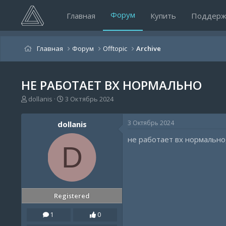
Форум
Главная
Купить
Поддерж
Главная
Форум
Offtopic
Archive
НЕ РАБОТАЕТ ВХ НОРМАЛЬНО
А
Д
dollanis
3 Октябрь 2024
в
а
т
т
3 Октябрь 2024
dollanis
о
а
р
н
не работает вх нормально
т
а
D
е
ч
м
а
ы
л
а
Registered
1
0