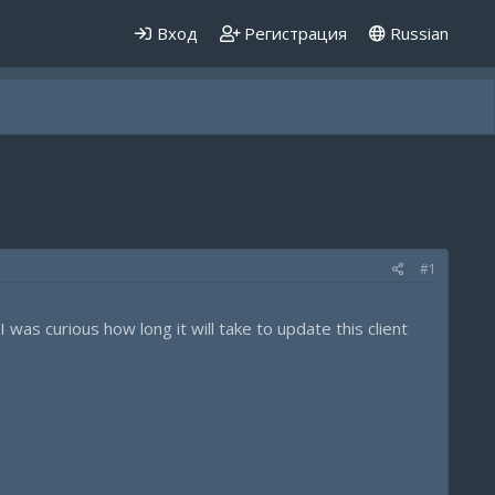
Вход
Регистрация
Russian
#1
was curious how long it will take to update this client