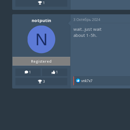
1
3 Октябрь 2024
notputin
wait...just wait
N
about 1-5h..
Registered
1
1
R
vnk7x7
3
e
a
c
t
i
o
n
s
: