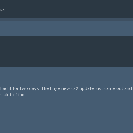
ка
 had it for two days. The huge new cs2 update just came out and I 
s alot of fun.