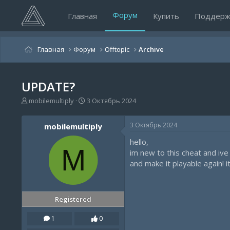
Форум
Главная
Купить
Поддерж
Главная
Форум
Offtopic
Archive
UPDATE?
А
Д
mobilemultiply
3 Октябрь 2024
в
а
т
т
3 Октябрь 2024
mobilemultiply
о
а
р
н
hello,
т
а
M
im new to this cheat and ive
е
ч
and make it playable again! it
м
а
ы
л
а
Registered
1
0