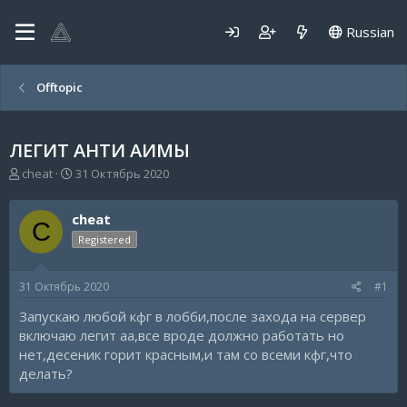
Russian
Offtopic
ЛЕГИТ АНТИ АИМЫ
А
Д
cheat
31 Октябрь 2020
в
а
т
т
cheat
о
а
C
р
н
Registered
т
а
е
ч
31 Октябрь 2020
#1
м
а
ы
л
Запускаю любой кфг в лобби,после захода на сервер
а
включаю легит аа,все вроде должно работать но
нет,десеник горит красным,и там со всеми кфг,что
делать?