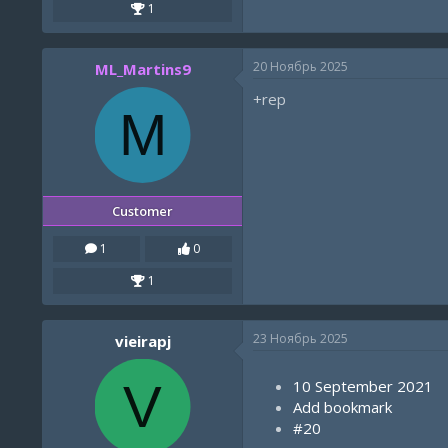
1
20 Ноябрь 2025
ML_Martins9
+rep
M
Customer
1
0
1
23 Ноябрь 2025
vieirapj
V
10 September 2021
Add bookmark
#20