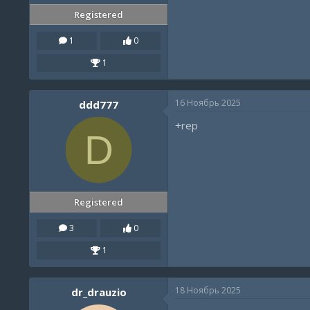
Registered
1
0
1
16 Ноябрь 2025
ddd777
+rep
D
Registered
3
0
1
18 Ноябрь 2025
dr_drauzio