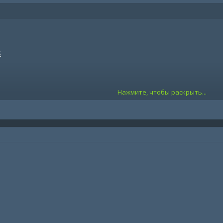
S
Нажмите, чтобы раскрыть...
/discord.gg/u8XpHeG