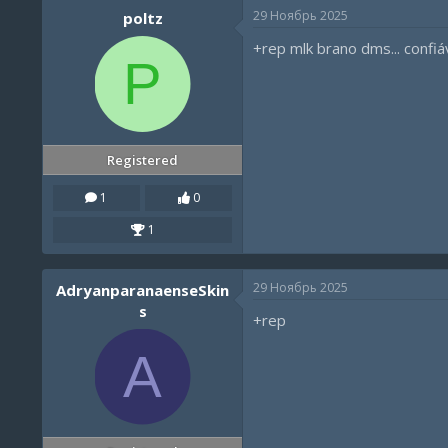
29 Ноябрь 2025
poltz
+rep mlk brano dms... confiá
P
Registered
1
0
1
29 Ноябрь 2025
AdryanparanaenseSkin
s
+rep
A