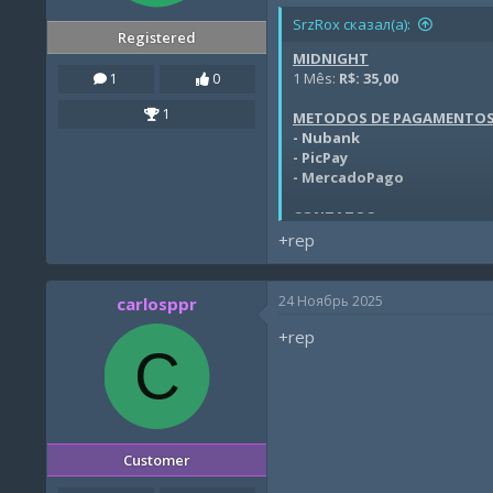
SrzRox сказал(а):
Registered
MIDNIGHT
1 Mês:
R$: 35,00
1
0
1
METODOS DE PAGAMENTO
- Nubank
- PicPay
- MercadoPago
CONTATOS
Discord:
rox#5272
+rep
Server da rox-store:
https:/
Click to expand...
24 Ноябрь 2025
carlosppr
+rep
C
Customer