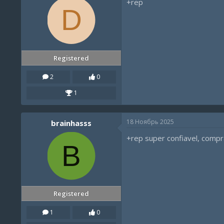
+rep
D
Registered
2
0
1
18 Ноябрь 2025
brainhasss
+rep super confiavel, compr
B
Registered
1
0