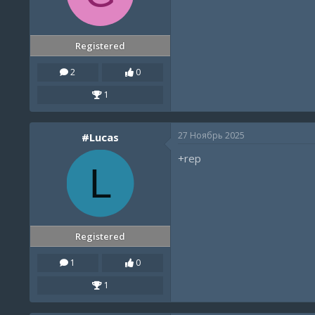
Registered
2
0
1
27 Ноябрь 2025
#Lucas
+rep
L
Registered
1
0
1