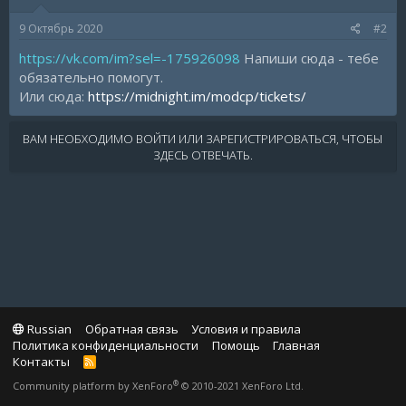
9 Октябрь 2020
#2
https://vk.com/im?sel=-175926098
Напиши сюда - тебе
обязательно помогут.
Или сюда:
https://midnight.im/modcp/tickets/
ВАМ НЕОБХОДИМО ВОЙТИ ИЛИ ЗАРЕГИСТРИРОВАТЬСЯ, ЧТОБЫ
ЗДЕСЬ ОТВЕЧАТЬ.
Russian
Обратная связь
Условия и правила
Политика конфиденциальности
Помощь
Главная
Контакты
R
S
®
Community platform by XenForo
© 2010-2021 XenForo Ltd.
S