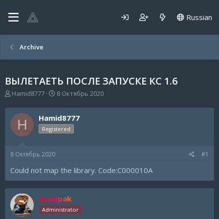
Russian
Archive
ВЫЛЕТАЕТЬ ПОСЛЕ ЗАПУСКЕ КС 1.6
А
Д
Hamid8777
8 Октябрь 2020
в
а
т
т
Hamid8777
о
а
H
р
н
Registered
т
а
е
ч
8 Октябрь 2020
#1
м
а
ы
л
Could not map the library. Code:C000010A
а
csxMpak
Administrator