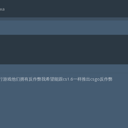
ка
行游戏他们拥有反作弊我希望能跟cs1.6一样推出csgo反作弊