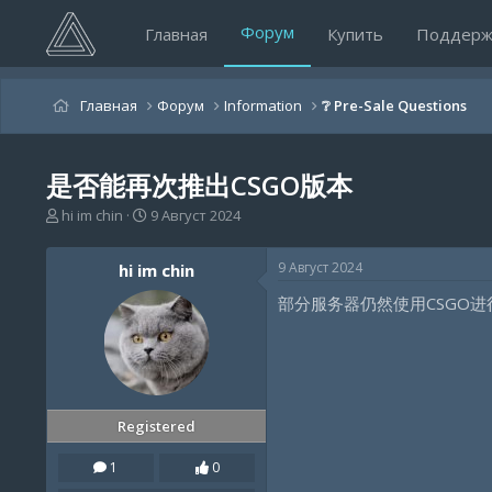
Форум
Главная
Купить
Поддерж
Главная
Форум
Information
❔ Pre-Sale Questions
是否能再次推出CSGO版本
А
Д
hi im chin
9 Август 2024
в
а
т
т
9 Август 2024
hi im chin
о
а
р
н
部分服务器仍然使用CSGO进
т
а
е
ч
м
а
ы
л
а
Registered
1
0