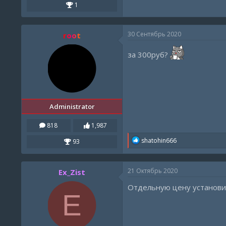
1
30 Сентябрь 2020
root
за 300руб?
Administrator
818
1,987
R
shatohin666
93
e
a
c
21 Октябрь 2020
Ex_Zist
t
i
Отдельную цену установи
o
E
n
s
: