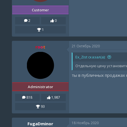
Customer
2
0
1
21 Октябрь 2020
root
Ex_Zist сказал(а):
Отдельную цену установите
ты в публичных продажах 
Administrator
818
1,987
93
18 Ноябрь 2020
FugaDminor