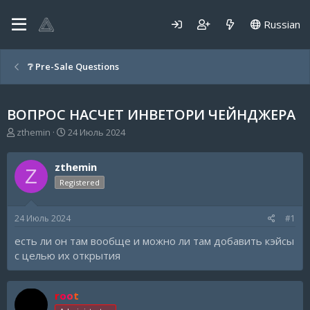
Russian
❔ Pre-Sale Questions
ВОПРОС НАСЧЕТ ИНВЕТОРИ ЧЕЙНДЖЕРА
А
Д
zthemin
24 Июль 2024
в
а
т
т
zthemin
о
а
Z
р
н
Registered
т
а
е
ч
24 Июль 2024
#1
м
а
ы
л
есть ли он там вообще и можно ли там добавить кэйсы
а
с целью их открытия
root