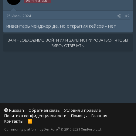
Administrator
25 Июль 2024
#2
инвентарь ченджер да, но открытия кейсов - нет
ВАМ НЕОБХОДИМО ВОЙТИ ИЛИ ЗАРЕГИСТРИРОВАТЬСЯ, ЧТОБЫ
ЗДЕСЬ ОТВЕЧАТЬ.
Russian
Обратная связь
Условия и правила
Политика конфиденциальности
Помощь
Главная
Контакты
R
S
®
Community platform by XenForo
© 2010-2021 XenForo Ltd.
S