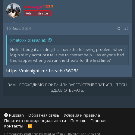
sausage1337
Administrator
16 Июль 2024
#2
xmatixxx сказал(а):
Hello, I bought a midnigcht. I have the following problem, when I
log in to my account it tells me to contact help. Has anyone had
this happen when you run the cheats for the first time?
https://midnight.im/threads/3625/
ВАМ НЕОБХОДИМО ВОЙТИ ИЛИ ЗАРЕГИСТРИРОВАТЬСЯ, ЧТОБЫ
ЗДЕСЬ ОТВЕЧАТЬ.
Russian
Обратная связь
Условия и правила
Политика конфиденциальности
Помощь
Главная
Контакты
R
S
®
Community platform by XenForo
© 2010-2021 XenForo Ltd.
S