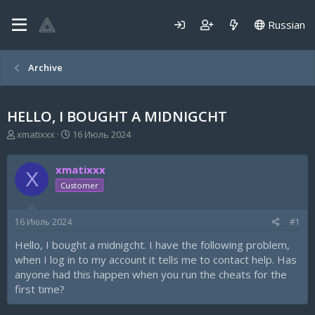
Russian
Archive
HELLO, I BOUGHT A MIDNIGCHT
А
Д
xmatixxx
16 Июль 2024
в
а
т
т
xmatixxx
о
а
X
р
н
Customer
т
а
е
ч
16 Июль 2024
#1
м
а
ы
л
Hello, I bought a midnigcht. I have the following problem,
а
when I log in to my account it tells me to contact help. Has
anyone had this happen when you run the cheats for the
first time?