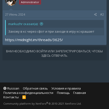
Administrator
27 Июнь 2024
#2
markuzhr сказал(а):
Захожу в кс через сфот и при заходе в игру кс крашает
https://midnight.im/threads/3625/
ВАМ НЕОБХОДИМО ВОЙТИ ИЛИ ЗАРЕГИСТРИРОВАТЬСЯ, ЧТОБЫ
ЗДЕСЬ ОТВЕЧАТЬ.
Russian
Обратная связь
Условия и правила
Политика конфиденциальности
Помощь
Главная
Контакты
R
S
®
Community platform by XenForo
© 2010-2021 XenForo Ltd.
S