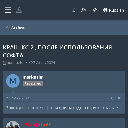
Russian
Archive
КРАШ КС 2 , ПОСЛЕ ИСПОЛЬЗОВАНИЯ
СОФТА
А
Д
markuzhr
27 Июнь 2024
в
а
т
т
markuzhr
о
а
M
р
н
Registered
т
а
е
ч
27 Июнь 2024
#1
м
а
ы
л
Захожу в кс через сфот и при заходе в игру кс крашает
а
sausage1337