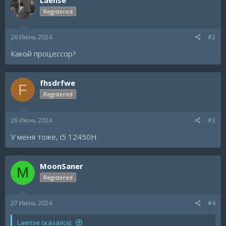
Registered
26 Июнь 2024
#2
Какой процессор?
fhsdrfwe
F
Registered
26 Июнь 2024
#3
У меня тоже, i5 12450H
MoonSaner
M
Registered
27 Июнь 2024
#4
Laense сказал(а):