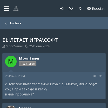
Russian
Archive
ВЫЛЕТАЕТ ИГРА\СОФТ
А
Д
MoonSaner
26 Июнь 2024
в
а
т
т
MoonSaner
о
а
M
р
н
Registered
т
а
е
ч
26 Июнь 2024
#1
м
а
ы
л
с нулевой вылетает либо игра с ошибкой, либо софт
а
софт при заходе в катку
в чем проблема?
Laense